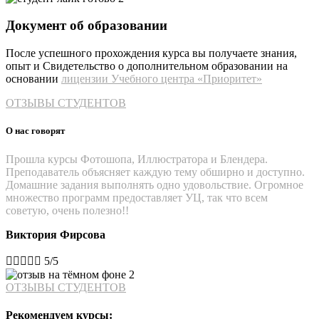
Документ об образовании
После успешного прохождения курса вы получаете знания,
опыт и Свидетельство о дополнительном образовании на
основании
лицензии Учебного центра «Приоритет»
ОТЗЫВЫ СТУДЕНТОВ
О нас говорят
Прошла курсы Фотошопа, Иллюстратора и Блендера.
Преподаватель объясняет каждую тему обширно и доступно.
Домашние задания выполнять одно удовольствие. Огромное
множество программ предоставляет УЦ, так что всем
советую, очень полезно!!
Виктория Фирсова





5/5
ОТЗЫВЫ СТУДЕНТОВ
Рекомендуем курсы: