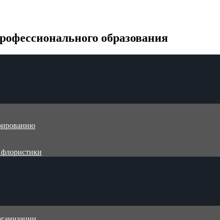
рофессионального образования
трированию
и флористики
рганизации