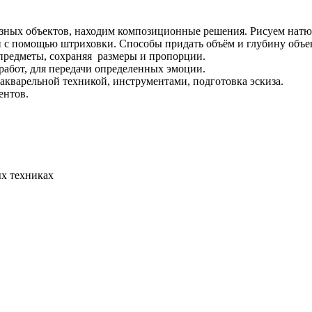
азных объектов, находим композиционные решения. Рисуем нат
 с помощью штриховки. Способы придать объём и глубину объе
предметы, сохраняя размеры и пропорции.
работ, для передачи определенных эмоции.
акварельной техникой, инструментами, подготовка эскиза.
ентов.
ых техниках