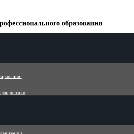
рофессионального образования
трированию
и флористики
рганизации